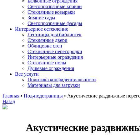
Балконные ограждения
Светопрозрачные кровли
Стеклянные козырьки
Зимние сады
Светопрозрачные фасады
Интерьерное остекление
Лестницы для библиотек
Стеклянные двери
Облицовка стен
Стеклянные перегородки
Интерьерные ограждения
Стеклянные полы
Душевые ограждения
Все услуги
Политика конфиденциальности
Материалы для загрузки
Главная
•
Под-подстраницы
•
Акустические раздвижные перег
Назад
Акустические раздвижны