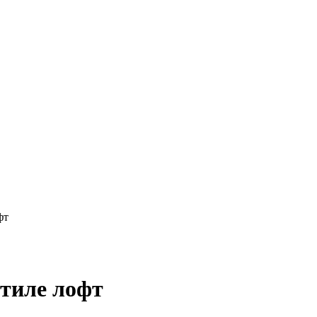
фт
стиле лофт