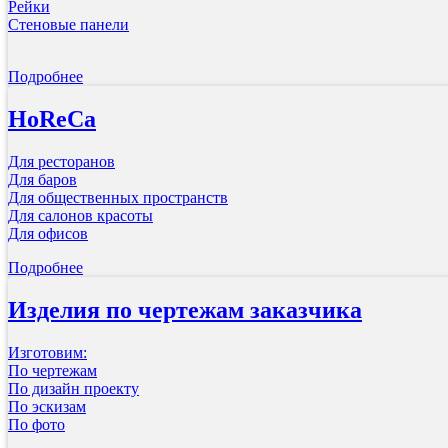
Рейки
Стеновые панели
Подробнее
HoReCa
Для ресторанов
Для баров
Для общественных пространств
Для салонов красоты
Для офисов
Подробнее
Изделия по чертежам заказчика
Изготовим:
По чертежам
По дизайн проекту
По эскизам
По фото