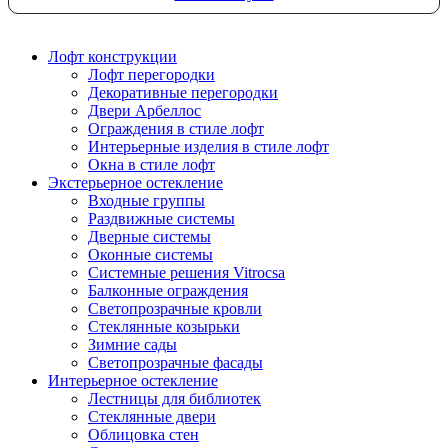
Лофт конструкции
Лофт перегородки
Декоративные перегородки
Двери Арбеллос
Ограждения в стиле лофт
Интерьерные изделия в стиле лофт
Окна в стиле лофт
Экстерьерное остекление
Входные группы
Раздвижные системы
Дверные системы
Оконные системы
Системные решения Vitrocsa
Балконные ограждения
Светопрозрачные кровли
Стеклянные козырьки
Зимние сады
Светопрозрачные фасады
Интерьерное остекление
Лестницы для библиотек
Стеклянные двери
Облицовка стен