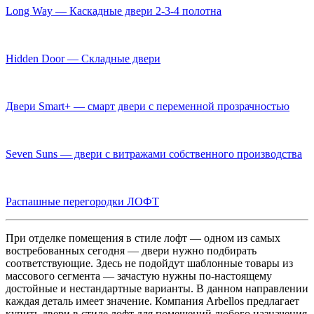
Long Way — Каскадные двери 2-3-4 полотна
Hidden Door — Складные двери
Двери Smart+ — смарт двери с переменной прозрачностью
Seven Suns — двери с витражами собственного производства
Распашные перегородки ЛОФТ
При отделке помещения в стиле лофт — одном из самых
востребованных сегодня — двери нужно подбирать
соответствующие. Здесь не подойдут шаблонные товары из
массового сегмента — зачастую нужны по-настоящему
достойные и нестандартные варианты. В данном направлении
каждая деталь имеет значение. Компания Arbellos предлагает
купить двери в стиле лофт для помещений любого назначения