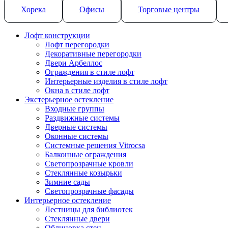
Хорека
Офисы
Торговые центры
Лофт конструкции
Лофт перегородки
Декоративные перегородки
Двери Арбеллос
Ограждения в стиле лофт
Интерьерные изделия в стиле лофт
Окна в стиле лофт
Экстерьерное остекление
Входные группы
Раздвижные системы
Дверные системы
Оконные системы
Системные решения Vitrocsa
Балконные ограждения
Светопрозрачные кровли
Стеклянные козырьки
Зимние сады
Светопрозрачные фасады
Интерьерное остекление
Лестницы для библиотек
Стеклянные двери
Облицовка стен