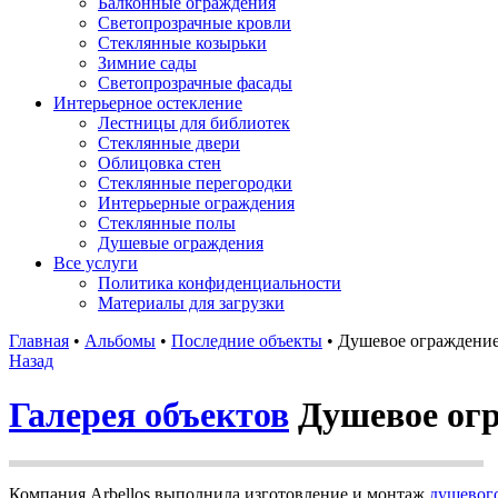
Балконные ограждения
Светопрозрачные кровли
Стеклянные козырьки
Зимние сады
Светопрозрачные фасады
Интерьерное остекление
Лестницы для библиотек
Стеклянные двери
Облицовка стен
Стеклянные перегородки
Интерьерные ограждения
Стеклянные полы
Душевые ограждения
Все услуги
Политика конфиденциальности
Материалы для загрузки
Главная
•
Альбомы
•
Последние объекты
•
Душевое ограждение 
Назад
Галерея объектов
Душевое огр
Компания Arbellos выполнила изготовление и монтаж
душевог