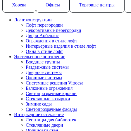
Хорека
Офисы
Торговые центры
Лофт конструкции
Лофт перегородки
Декоративные перегородки
Двери Арбеллос
Ограждения в стиле лофт
Интерьерные изделия в стиле лофт
Окна в стиле лофт
Экстерьерное остекление
Входные группы
Раздвижные системы
Дверные системы
Оконные системы
Системные решения Vitrocsa
Балконные ограждения
Светопрозрачные кровли
Стеклянные козырьки
Зимние сады
Светопрозрачные фасады
Интерьерное остекление
Лестницы для библиотек
Стеклянные двери
Облицовка стен