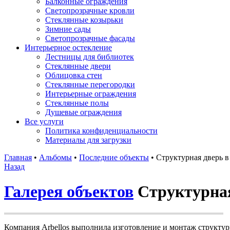
Балконные ограждения
Светопрозрачные кровли
Стеклянные козырьки
Зимние сады
Светопрозрачные фасады
Интерьерное остекление
Лестницы для библиотек
Стеклянные двери
Облицовка стен
Стеклянные перегородки
Интерьерные ограждения
Стеклянные полы
Душевые ограждения
Все услуги
Политика конфиденциальности
Материалы для загрузки
Главная
•
Альбомы
•
Последние объекты
•
Структурная дверь в
Назад
Галерея объектов
Структурная
Компания Arbellos выполнила изготовление и монтаж структур