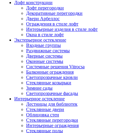
Лофт конструкции
Лофт перегородки
Декоративные перегородки
Двери Арбеллос
Ограждения в стиле лофт
Интерьерные изделия в стиле лофт
Окна в стиле лофт
Экстерьерное остекление
Входные группы
Раздвижные системы
Дверные системы
Оконные системы
Системные решения Vitrocsa
Балконные ограждения
Светопрозрачные кровли
Стеклянные козырьки
Зимние сады
Светопрозрачные фасады
Интерьерное остекление
Лестницы для библиотек
Стеклянные двери
Облицовка стен
Стеклянные перегородки
Интерьерные ограждения
Стеклянные полы