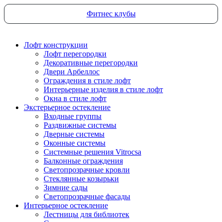
Фитнес клубы
Лофт конструкции
Лофт перегородки
Декоративные перегородки
Двери Арбеллос
Ограждения в стиле лофт
Интерьерные изделия в стиле лофт
Окна в стиле лофт
Экстерьерное остекление
Входные группы
Раздвижные системы
Дверные системы
Оконные системы
Системные решения Vitrocsa
Балконные ограждения
Светопрозрачные кровли
Стеклянные козырьки
Зимние сады
Светопрозрачные фасады
Интерьерное остекление
Лестницы для библиотек