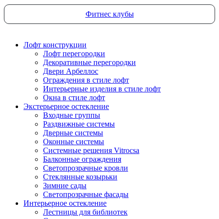
Фитнес клубы
Лофт конструкции
Лофт перегородки
Декоративные перегородки
Двери Арбеллос
Ограждения в стиле лофт
Интерьерные изделия в стиле лофт
Окна в стиле лофт
Экстерьерное остекление
Входные группы
Раздвижные системы
Дверные системы
Оконные системы
Системные решения Vitrocsa
Балконные ограждения
Светопрозрачные кровли
Стеклянные козырьки
Зимние сады
Светопрозрачные фасады
Интерьерное остекление
Лестницы для библиотек