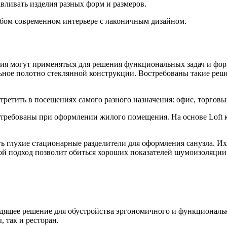
вливать изделия разных форм и размеров.
юбом современном интерьере с лаконичным дизайном.
ния могут применяться для решения функциональных задач и фо
ьное полотно стеклянной конструкции. Востребованы такие реше
ретить в посещениях самого разного назначения: офис, торговый
стребованы при оформлении жилого помещения. На основе Loft
 глухие стационарные разделители для оформления санузла. Их
кой подход позволит обиться хороших показателей шумоизоляции 
одящее решение для обустройства эргономичного и функциональ
 так и ресторан.