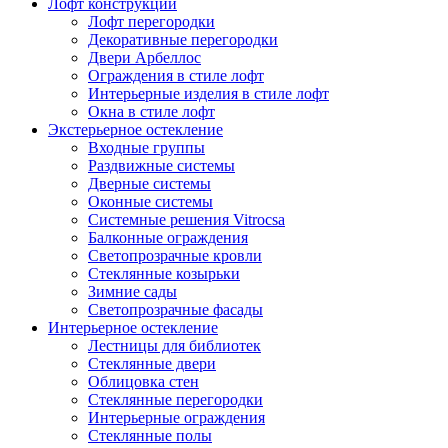
Лофт конструкции
Лофт перегородки
Декоративные перегородки
Двери Арбеллос
Ограждения в стиле лофт
Интерьерные изделия в стиле лофт
Окна в стиле лофт
Экстерьерное остекление
Входные группы
Раздвижные системы
Дверные системы
Оконные системы
Системные решения Vitrocsa
Балконные ограждения
Светопрозрачные кровли
Стеклянные козырьки
Зимние сады
Светопрозрачные фасады
Интерьерное остекление
Лестницы для библиотек
Стеклянные двери
Облицовка стен
Стеклянные перегородки
Интерьерные ограждения
Стеклянные полы