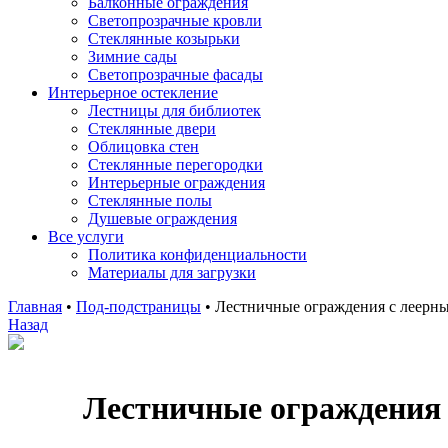
Балконные ограждения
Светопрозрачные кровли
Стеклянные козырьки
Зимние сады
Светопрозрачные фасады
Интерьерное остекление
Лестницы для библиотек
Стеклянные двери
Облицовка стен
Стеклянные перегородки
Интерьерные ограждения
Стеклянные полы
Душевые ограждения
Все услуги
Политика конфиденциальности
Материалы для загрузки
Главная
•
Под-подстраницы
•
Лестничные ограждения с леерн
Назад
Лестничные ограждения 