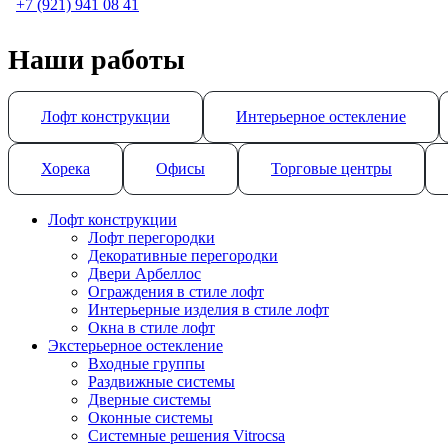
+7 (921) 941 08 41
Наши работы
Лофт конструкции
Интерьерное остекление
Хорека
Офисы
Торговые центры
Лофт конструкции
Лофт перегородки
Декоративные перегородки
Двери Арбеллос
Ограждения в стиле лофт
Интерьерные изделия в стиле лофт
Окна в стиле лофт
Экстерьерное остекление
Входные группы
Раздвижные системы
Дверные системы
Оконные системы
Системные решения Vitrocsa