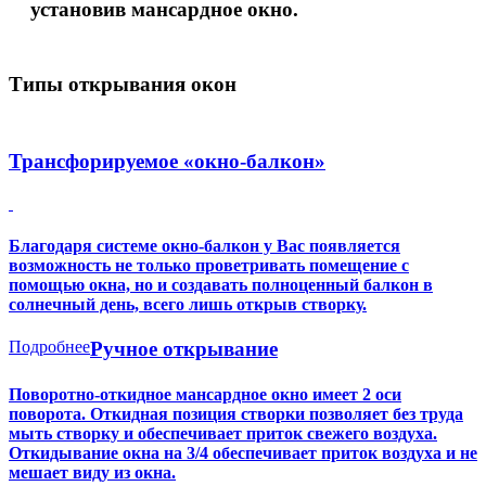
установив мансардное окно.
Типы открывания окон
Трансфорируемое «окно-балкон»
Благодаря системе окно-балкон у Вас появляется
возможность не только проветривать помещение с
помощью окна, но и создавать полноценный балкон в
солнечный день, всего лишь открыв створку.
Подробнее
Ручное открывание
Поворотно-откидное мансардное окно имеет 2 оси
поворота. Откидная позиция створки позволяет без труда
мыть створку и обеспечивает приток свежего воздуха.
Откидывание окна на 3/4 обеспечивает приток воздуха и не
мешает виду из окна.