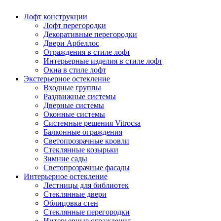
Лофт конструкции
Лофт перегородки
Декоративные перегородки
Двери Арбеллос
Ограждения в стиле лофт
Интерьерные изделия в стиле лофт
Окна в стиле лофт
Экстерьерное остекление
Входные группы
Раздвижные системы
Дверные системы
Оконные системы
Системные решения Vitrocsa
Балконные ограждения
Светопрозрачные кровли
Стеклянные козырьки
Зимние сады
Светопрозрачные фасады
Интерьерное остекление
Лестницы для библиотек
Стеклянные двери
Облицовка стен
Стеклянные перегородки
Интерьерные ограждения