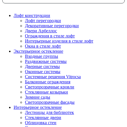
Лофт конструкции
Лофт перегородки
Декоративные перегородки
Двери Арбеллос
Ограждения в стиле лофт
Интерьерные изделия в стиле лофт
Окна в стиле лофт
Экстерьерное остекление
Входные группы
Раздвижные системы
Дверные системы
Оконные системы
Системные решения Vitrocsa
Балконные ограждения
Светопрозрачные кровли
Стеклянные козырьки
Зимние сады
Светопрозрачные фасады
Интерьерное остекление
Лестницы для библиотек
Стеклянные двери
Облицовка стен