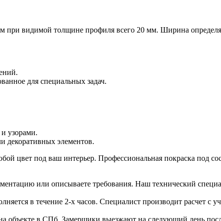
мм при видимой толщине профиля всего 20 мм. Ширина определ
ений.
ованное для специальных задач.
и узорами.
ли декоративных элементов.
бой цвет под ваш интерьер. Профессиональная покраска под сос
ументацию или описываете требования. Наш технический специал
лняется в течение 2-х часов. Специалист производит расчет с 
на объекте в СПб. Замерщики выезжают на следующий день посл