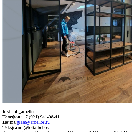
Inst
: loft_arbellos
Телефон
: +7 (921) 941-08-41
Почта
:
glass@arbellos.ru
Telegram
: @loftarbellos