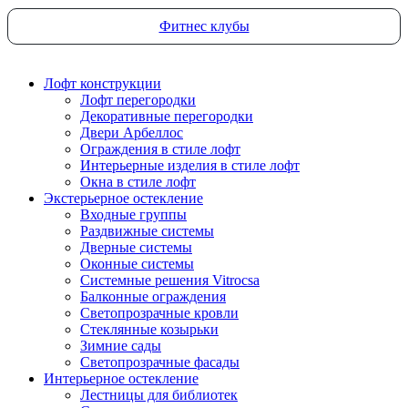
Фитнес клубы
Лофт конструкции
Лофт перегородки
Декоративные перегородки
Двери Арбеллос
Ограждения в стиле лофт
Интерьерные изделия в стиле лофт
Окна в стиле лофт
Экстерьерное остекление
Входные группы
Раздвижные системы
Дверные системы
Оконные системы
Системные решения Vitrocsa
Балконные ограждения
Светопрозрачные кровли
Стеклянные козырьки
Зимние сады
Светопрозрачные фасады
Интерьерное остекление
Лестницы для библиотек