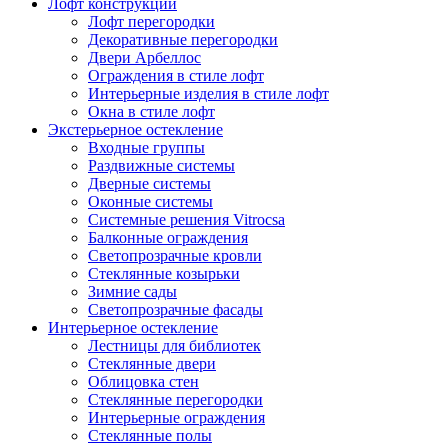
Лофт конструкции
Лофт перегородки
Декоративные перегородки
Двери Арбеллос
Ограждения в стиле лофт
Интерьерные изделия в стиле лофт
Окна в стиле лофт
Экстерьерное остекление
Входные группы
Раздвижные системы
Дверные системы
Оконные системы
Системные решения Vitrocsa
Балконные ограждения
Светопрозрачные кровли
Стеклянные козырьки
Зимние сады
Светопрозрачные фасады
Интерьерное остекление
Лестницы для библиотек
Стеклянные двери
Облицовка стен
Стеклянные перегородки
Интерьерные ограждения
Стеклянные полы