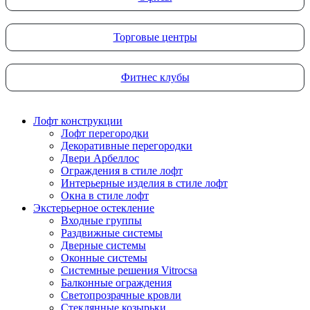
Торговые центры
Фитнес клубы
Лофт конструкции
Лофт перегородки
Декоративные перегородки
Двери Арбеллос
Ограждения в стиле лофт
Интерьерные изделия в стиле лофт
Окна в стиле лофт
Экстерьерное остекление
Входные группы
Раздвижные системы
Дверные системы
Оконные системы
Системные решения Vitrocsa
Балконные ограждения
Светопрозрачные кровли
Стеклянные козырьки