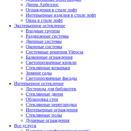
Двери Арбеллос
Ограждения в стиле лофт
Интерьерные изделия в стиле лофт
Окна в стиле лофт
Экстерьерное остекление
Входные группы
Раздвижные системы
Дверные системы
Оконные системы
Системные решения Vitrocsa
Балконные ограждения
Светопрозрачные кровли
Стеклянные козырьки
Зимние сады
Светопрозрачные фасады
Интерьерное остекление
Лестницы для библиотек
Стеклянные двери
Облицовка стен
Стеклянные перегородки
Интерьерные ограждения
Стеклянные полы
Душевые ограждения
Все услуги
Политика конфиденциальности