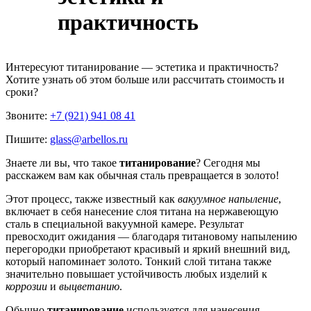
практичность
Интересуют
титанирование — эстетика и практичность
?
Хотите узнать об этом больше или рассчитать стоимость и
сроки?
Звоните:
+7 (921) 941 08 41
Пишите:
glass@arbellos.ru
Знаете ли вы, что такое
титанирование
? Сегодня мы
расскажем вам как обычная сталь превращается в золото!
Этот процесс, также известный как
вакуумное напыление
,
включает в себя нанесение слоя титана на нержавеющую
сталь в специальной вакуумной камере. Результат
превосходит ожидания — благодаря титановому напылению
перегородки приобретают красивый и яркий внешний вид,
который напоминает золото. Тонкий слой титана также
значительно повышает устойчивость любых изделий к
коррозии
и
выцветанию
.
Обычно
титанирование
используется для нанесения