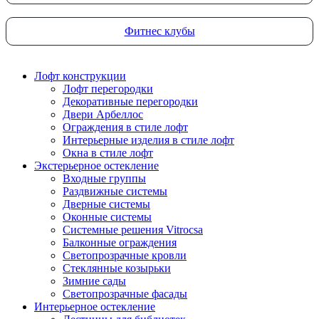
Фитнес клубы
Лофт конструкции
Лофт перегородки
Декоративные перегородки
Двери Арбеллос
Ограждения в стиле лофт
Интерьерные изделия в стиле лофт
Окна в стиле лофт
Экстерьерное остекление
Входные группы
Раздвижные системы
Дверные системы
Оконные системы
Системные решения Vitrocsa
Балконные ограждения
Светопрозрачные кровли
Стеклянные козырьки
Зимние сады
Светопрозрачные фасады
Интерьерное остекление