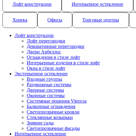
Лофт конструкции
Интерьерное остекление
Хорека
Офисы
Торговые центры
Лофт конструкции
Лофт перегородки
Декоративные перегородки
Двери Арбеллос
Ограждения в стиле лофт
Интерьерные изделия в стиле лофт
Окна в стиле лофт
Экстерьерное остекление
Входные группы
Раздвижные системы
Дверные системы
Оконные системы
Системные решения Vitrocsa
Балконные ограждения
Светопрозрачные кровли
Стеклянные козырьки
Зимние сады
Светопрозрачные фасады
Интерьерное остекление