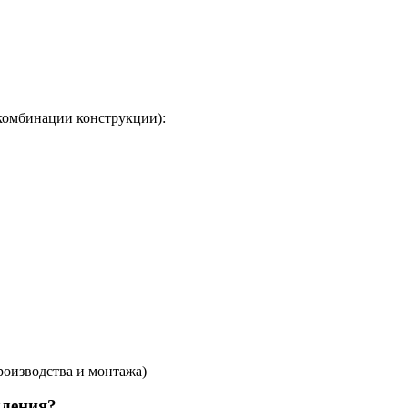
комбинации конструкции):
роизводства и монтажа)
кления?