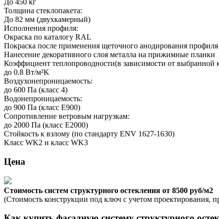
До 450 кг
Толщина стеклопакета:
До 82 мм (двухкамерный)
Исполнения профиля:
Окраска по каталогу RAL
Покраска после применения щеточного анодирования профиля
Нанесение декоративного слоя металла на прижимные планки
Коэффициент теплопроводности(в зависимости от выбранной 
до 0.8 Вт/м²K
Воздухонепроницаемость:
до 600 Па (класс 4)
Водонепроницаемость:
до 900 Па (класс E900)
Сопротивление ветровым нагрузкам:
до 2000 Па (класс E2000)
Стойкость к взлому (по стандарту ENV 1627-1630)
Класс WK2 и класс WK3
Цена
Стоимость систем структурного остекления от 8500 руб/м2
(Стоимость конструкции под ключ с учетом проектирования, п
Как купить фасадную систему структурного осте