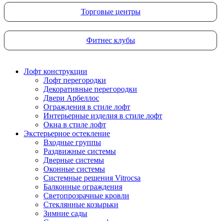
Торговые центры
Фитнес клубы
Лофт конструкции
Лофт перегородки
Декоративные перегородки
Двери Арбеллос
Ограждения в стиле лофт
Интерьерные изделия в стиле лофт
Окна в стиле лофт
Экстерьерное остекление
Входные группы
Раздвижные системы
Дверные системы
Оконные системы
Системные решения Vitrocsa
Балконные ограждения
Светопрозрачные кровли
Стеклянные козырьки
Зимние сады