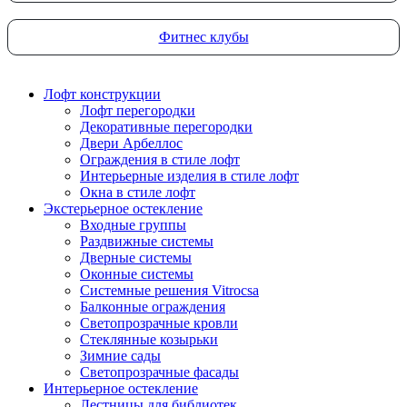
Фитнес клубы
Лофт конструкции
Лофт перегородки
Декоративные перегородки
Двери Арбеллос
Ограждения в стиле лофт
Интерьерные изделия в стиле лофт
Окна в стиле лофт
Экстерьерное остекление
Входные группы
Раздвижные системы
Дверные системы
Оконные системы
Системные решения Vitrocsa
Балконные ограждения
Светопрозрачные кровли
Стеклянные козырьки
Зимние сады
Светопрозрачные фасады
Интерьерное остекление
Лестницы для библиотек