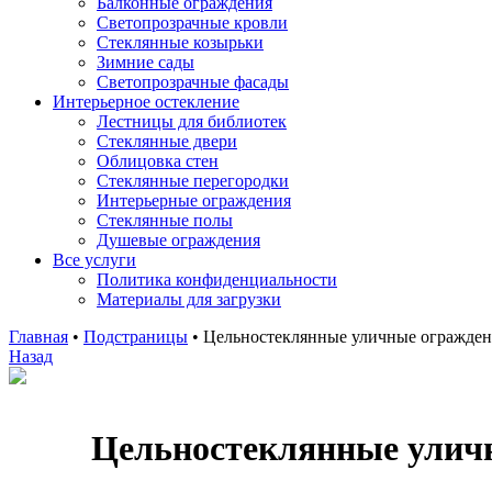
Балконные ограждения
Светопрозрачные кровли
Стеклянные козырьки
Зимние сады
Светопрозрачные фасады
Интерьерное остекление
Лестницы для библиотек
Стеклянные двери
Облицовка стен
Стеклянные перегородки
Интерьерные ограждения
Стеклянные полы
Душевые ограждения
Все услуги
Политика конфиденциальности
Материалы для загрузки
Главная
•
Подстраницы
•
Цельностеклянные уличные огражде
Назад
Цельностеклянные улич